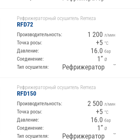
Рефрижераторный осушитель Remeza
RFD72
1 200
Производительность:
л/мин
+5
Точка росы:
°С
16.0
Давление:
бар
1”
Соединение:
Ø
Рефрижераторный
Тип осушителя:
Рефрижераторный осушитель Remeza
RFD150
2 500
Производительность:
л/мин
+5
Точка росы:
°С
16.0
Давление:
бар
1”
Соединение:
Ø
Рефрижераторный
Тип осушителя: