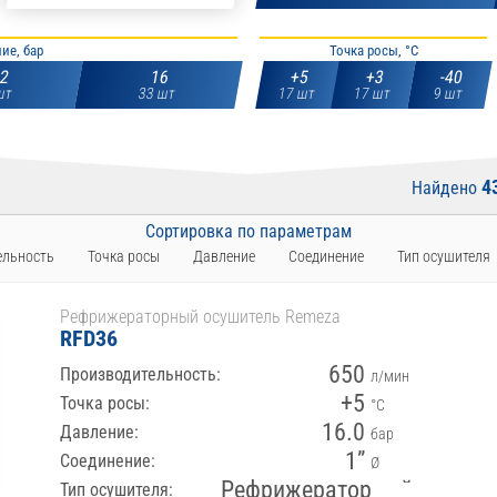
ие, бар
Точка росы, °С
12
16
+5
+3
-40
шт
33 шт
17 шт
17 шт
9 шт
4
Найдено
Сортировка по параметрам
ельность
Точка росы
Давление
Соединение
Тип осушителя
Рефрижераторный осушитель Remeza
RFD36
650
Производительность:
л/мин
+5
Точка росы:
°С
16.0
Давление:
бар
1”
Соединение:
Ø
Рефрижераторный
Тип осушителя: