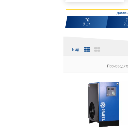
Давлен
10
8 шт
2 
Вид
Производит