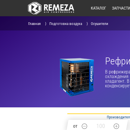
КАТАЛОГ
ЗАПЧАСТ
Главная
Подготовка воздуха
Осушители
Рефр
В рефрижера
охлаждения 
хладагент. В
конденсирует
Производител
от