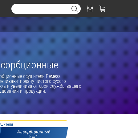
дсорбционные
рбционные осушители Ремеза
печивают подачу чистого сухого
уха и увеличивают срок службы вашего
удования и продукции.
ушителя
Адсорбционный
9 шт