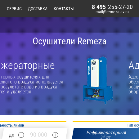
8 495
255-27-20
И
СЕРВИС
ДОСТАВКА
КОНТАКТЫ
mail@remeza-av.ru
Осушители Remeza
ижераторные
А
торных осушителях для
Адсо
сжатого воздуха используется
обес
 результате вода из воздуха
возд
ся и удаляется.
обор
ьность, л/мин
Тип ос
Рефрижераторный
до
34 шт