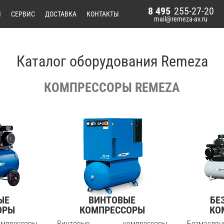
8 495
255-27-20
И
СЕРВИС
ДОСТАВКА
КОНТАКТЫ
mail@remeza-av.ru
Каталог оборудования Remeza
КОМПРЕССОРЫ REMEZA
ЫЕ
ВИНТОВЫЕ
БЕ
ОРЫ
КОМПРЕССОРЫ
КО
прессоры
Винтовые компрессоры
Безмасл