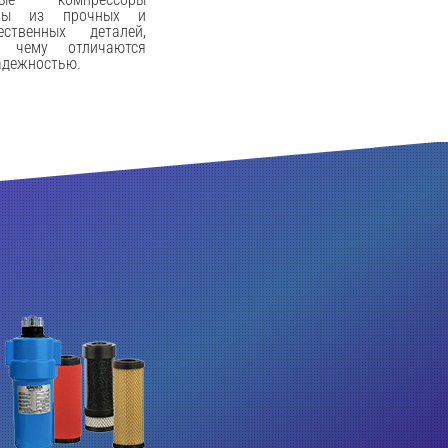
ены из прочных и
ественных деталей,
я чему отличаются
адежностью.