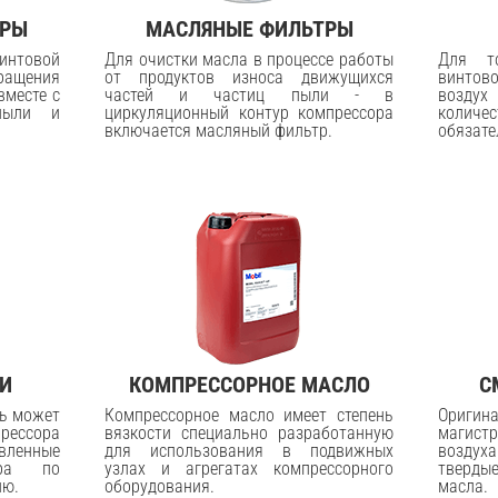
ТРЫ
МАСЛЯНЫЕ ФИЛЬТРЫ
винтовой
Для очистки масла в процессе работы
Для т
ращения
от продуктов износа движущихся
винто
вместе с
частей и частиц пыли - в
возду
пыли и
циркуляционный контур компрессора
количес
включается масляный фильтр.
обязате
И
КОМПРЕССОРНОЕ МАСЛО
С
ь может
Компрессорное масло имеет степень
Оригин
рессора
вязкости специально разработанную
магистр
енные
для использования в подвижных
воздуха
сора по
узлах и агрегатах компрессорного
тверды
ию.
оборудования.
масла.