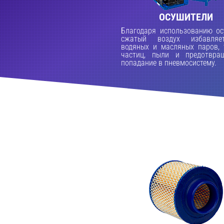
ОСУШИТЕЛИ
Благодаря использованию ос
сжатый воздух избавляе
водяных и масляных паров, 
частиц, пыли и предотвра
попадание в пневмосистему.