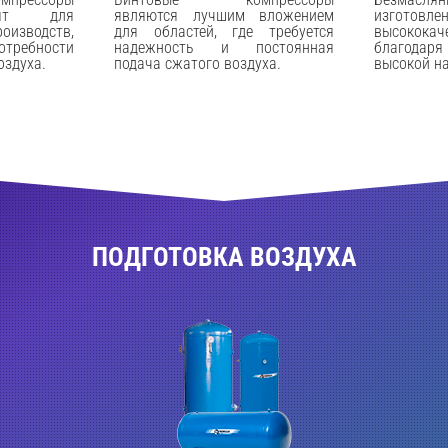
дят для
являются лучшим вложением
изготовл
роизводств,
для областей, где требуется
высококач
потребности
надежность и постоянная
благодар
оздуха.
подача сжатого воздуха.
высокой н
ПОДГОТОВКА ВОЗДУХА