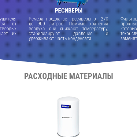
РЕСИВЕРЫ
ушителя
Ремеза предлагает ресиверы от 270
Фильтр
тся от
до 900 литров. Помимо хранения
прочн
твердых
воздуха они снижают температуру,
котор
щает их
стабилизируют давление и
техобсл
удерживают часть конденсата.
заменя
РАСХОДНЫЕ МАТЕРИАЛЫ