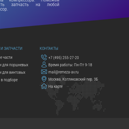
рать запчасть на любой
сор.
 И ЗАПЧАСТИ
КОНТАКТЫ
е части
+7 (495) 255-27-20
и для поршневых
Время работы: Пн-Пт 9-18
mail@remeza-av.ru
и для винтовых
Москва, Котляковский пер. 3Б
в подборе
На карте