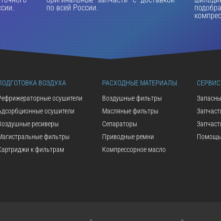
ссии.
по всей России.
подоб
компрес
ПОДГОТОВКА ВОЗДУХА
РАСХОДНЫЕ МАТЕРИАЛЫ
СЕРВИС
Рефрижераторные осушители
Воздушные фильтры
Запасны
Адсорбционные осушители
Масляные фильтры
Запчаст
Воздушные ресиверы
Сепараторы
Запчаст
Магистральные фильтры
Приводные ремни
Помощь 
Картриджи к фильтрам
Компрессорное масло