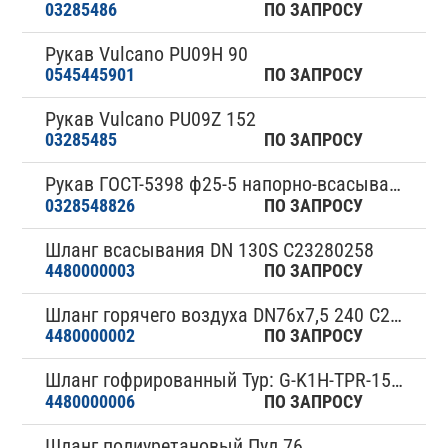
03285486
ПО ЗАПРОСУ
Рукав Vulcano PU09H 90
0545445901
ПО ЗАПРОСУ
Рукав Vulcano PU09Z 152
03285485
ПО ЗАПРОСУ
Рукав ГОСТ-5398 ф25-5 напорно-всасывающий
0328548826
ПО ЗАПРОСУ
Шланг всасывания DN 130S С23280258
4480000003
ПО ЗАПРОСУ
Шланг горячего воздуха DN76x7,5 240 C22481824
4480000002
ПО ЗАПРОСУ
Шланг гофрированный Typ: G-K1H-TPR-150/150x730
4480000006
ПО ЗАПРОСУ
Шланг полиуретановый Пул 76