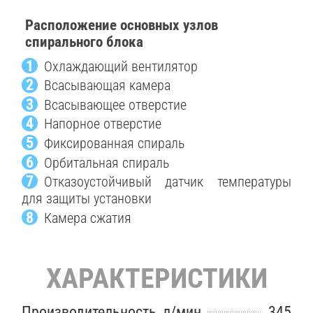
Расположение основных узлов
спирального блока
1
Охлаждающий вентилятор
2
Всасывающая камера
3
Всасывающее отверстие
4
Напорное отверстие
5
Фиксированная спираль
6
Орбитальная спираль
7
Отказоустойчивый датчик температуры
для защиты установки
8
Камера сжатия
ХАРАКТЕРИСТИКИ
Производительность, л/мин
345