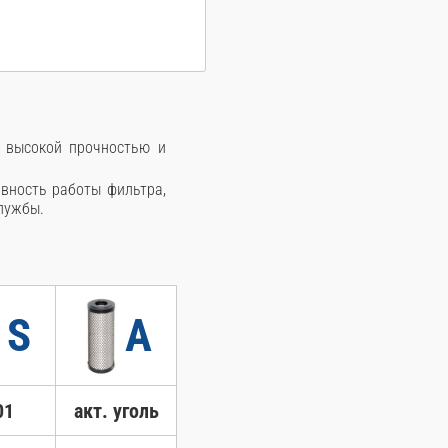
я высокой прочностью и
вность работы фильтра,
службы.
S
A
01
акт. уголь