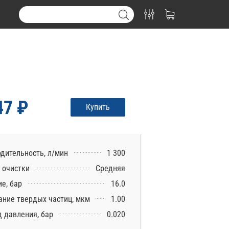
47 ₽
Купить
дительность, л/мин
1 300
 очистки
Средняя
е, бар
16.0
ние твердых частиц, мкм
1.00
 давления, бар
0.020