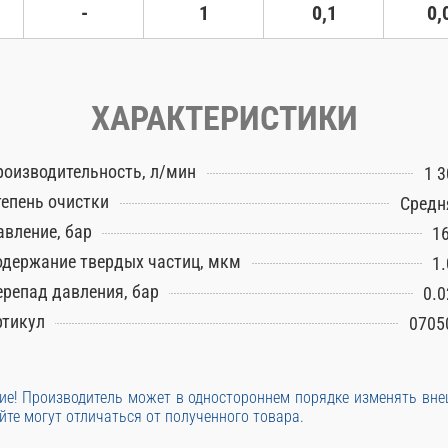
-
1
0,1
0,
ХАРАКТЕРИСТИКИ
роизводительность, л/мин
1 3
тепень очистки
Средн
авление, бар
16
одержание твердых частиц, мкм
1.
ерепад давления, бар
0.0
ртикул
0705
е! Производитель может в одностороннем порядке изменять вн
йте могут отличаться от полученного товара.