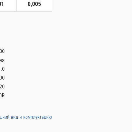
01
0,005
00
яя
.0
00
20
0R
ешний вид и комплектацию