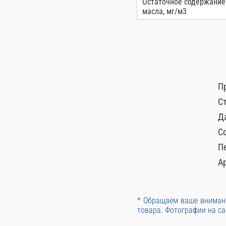
Остаточное содержание
масла, мг/м3
П
С
Д
С
П
А
* Обращаем ваше внимани
товара. Фотографии на са