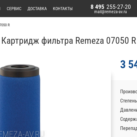
8 495
255-27-20
И
СЕРВИС
ДОСТАВКА
КОНТАКТЫ
mail@remeza-av.ru
7050 R
Картридж фильтра Remeza 07050 R
3 5
Произво
Степень
Давлени
Содержа
Перепад