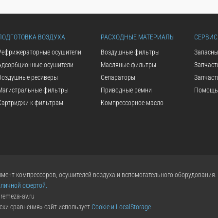
ПОДГОТОВКА ВОЗДУХА
РАСХОДНЫЕ МАТЕРИАЛЫ
СЕРВИС
Рефрижераторные осушители
Воздушные фильтры
Запасны
Адсорбционные осушители
Масляные фильтры
Запчаст
Воздушные ресиверы
Сепараторы
Запчаст
Магистральные фильтры
Приводные ремни
Помощь 
Картриджи к фильтрам
Компрессорное масло
мент компрессоров, осушителей воздуха и вспомогательного оборудования.
бличной офертой.
remeza-av.ru
ски сравнения» сайт использует
Cookie и LocalStorage