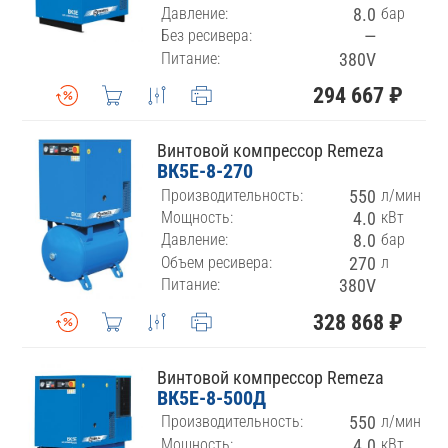
Давление:
8.0
бар
Без ресивера:
—
Питание:
380V
294 667 ₽
Винтовой компрессор Remeza
ВК5E-8-270
Производительность:
550
л/мин
Мощность:
4.0
кВт
Давление:
8.0
бар
Объем ресивера:
270
л
Питание:
380V
328 868 ₽
Винтовой компрессор Remeza
ВК5E-8-500Д
Производительность:
550
л/мин
Мощность:
4.0
кВт