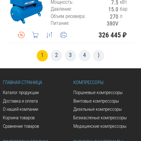
Мощность:
7.5
кВт
Давление:
15.0
бар
Объем ресивера:
270
л
Питание:
380V
326 445 ₽
1
2
3
4
⟩
ГЛАВНАЯ СТРАНИЦА
КОМПРЕССОРЫ
Каталог продукции
Поршневые компрессоры
Доставка и оплата
Винтовые компрессоры
О нашей компании
Дизельные компрессоры
Корзина товаров
Безмасленые компрессоры
Сравнение товаров
Медицинские компрессоры