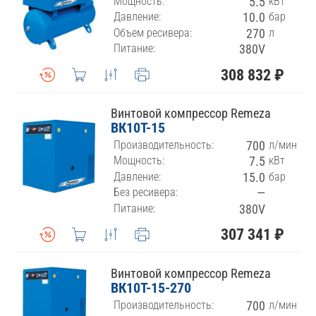
Мощность:
5.5
кВт
Давление:
10.0
бар
Объем ресивера:
270
л
Питание:
380V
308 832 ₽
Винтовой компрессор Remeza
ВК10Т-15
Производительность:
700
л/мин
Мощность:
7.5
кВт
Давление:
15.0
бар
Без ресивера:
—
Питание:
380V
307 341 ₽
Винтовой компрессор Remeza
ВК10Т-15-270
Производительность:
700
л/мин