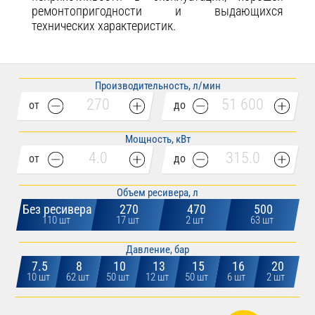
ремонтопригодности и выдающихся
технических характеристик.
Производительность, л/мин
от
до
Мощность, кВт
от
до
Объем ресивера, л
Без ресивера
270
470
500
110 шт
17 шт
2 шт
63 шт
Давление, бар
7.5
8
10
13
15
16
20
10 шт
62 шт
50 шт
12 шт
50 шт
6 шт
2 шт