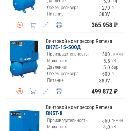
Давление:
15.0
бар
Объем ресивера:
270
л
Питание:
380V
365 958 ₽
Винтовой компрессор Remeza
ВК7E-15-500Д
Производительность:
500
л/мин
Мощность:
5.5
кВт
Давление:
15.0
бар
Объем ресивера:
500
л
Питание:
380V
499 872 ₽
Винтовой компрессор Remeza
ВК5Т-8
Производительность:
550
л/мин
Мощность:
4.0
кВт