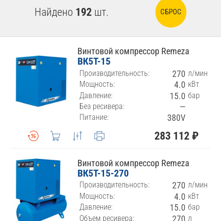
Найдено
192
шт.
СБРОС
Винтовой компрессор Remeza
ВК5Т-15
Производительность:
270
л/мин
Мощность:
4.0
кВт
Давление:
15.0
бар
Без ресивера:
—
Питание:
380V
283 112 ₽
Винтовой компрессор Remeza
ВК5Т-15-270
Производительность:
270
л/мин
Мощность:
4.0
кВт
Давление:
15.0
бар
Объем ресивера:
270
л