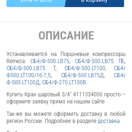
ОПИСАНИЕ
Устанавливается на Поршневые компрессоры
Remeza:
СБ4/Ф-500.LB75
,
СБ4/Ф-500.LB75 ТБ
,
СБ4/Ф-500.LB75 Т
,
СБ4/Ф-500.LT100
,
СБ4/
Ф500.LT100/16-7,5
,
СБ4/Ф-500.LB75Д
,
СБ4/
Ф-500.LT100Д
,
СБ4/Ф-270.LT100В
.
Купить Кран шаровый 3/4" 4111334000 просто –
оформите заявку прямо на нашем сайте
Так-же вы можете оформить доставку в любой
регион России. Подробнее в разделе
доставка
.