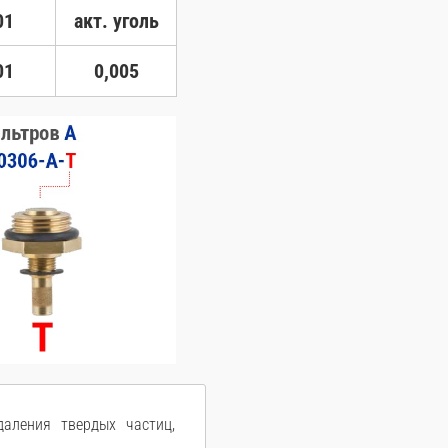
01
акт. уголь
01
0,005
аления твердых частиц,