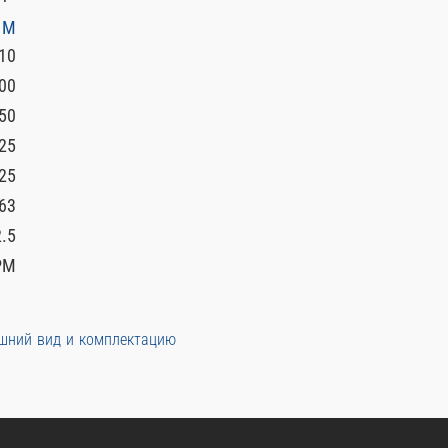
 M
10
00
50
25
25
63
2.5
PM
ешний вид и комплектацию