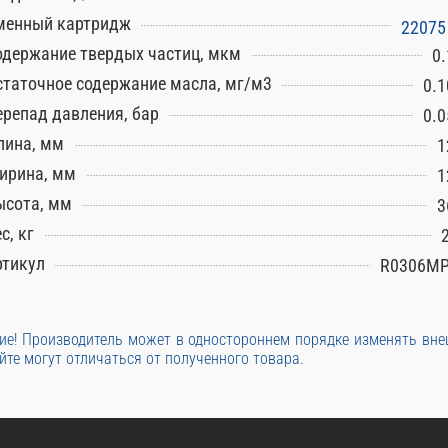
менный картридж
22075
одержание твердых частиц, мкм
0.
статочное содержание масла, мг/м3
0.1
ерепад давления, бар
0.0
лина, мм
1
ирина, мм
1
ысота, мм
3
с, кг
ртикул
R0306M
е! Производитель может в одностороннем порядке изменять вн
йте могут отличаться от полученного товара.