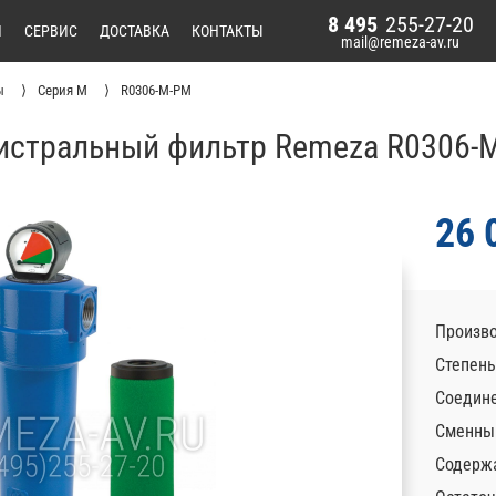
8 495
255-27-20
И
СЕРВИС
ДОСТАВКА
КОНТАКТЫ
mail@remeza-av.ru
ы
Серия M
R0306-M-PM
истральный фильтр Remeza R0306-
26 
Произво
Степень
Соедине
Сменны
Содержа