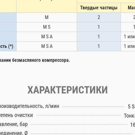
Твердые частицы
Ма
M
2
M S
1
M S A
1
1 или
ть (*)
M S A
1
1 или
овании безмасляного компрессора.
ХАРАКТЕРИСТИКИ
роизводительность, л/мин
5 5
тепень очистки
Тонк
авление, бар
16
оединение, Ø