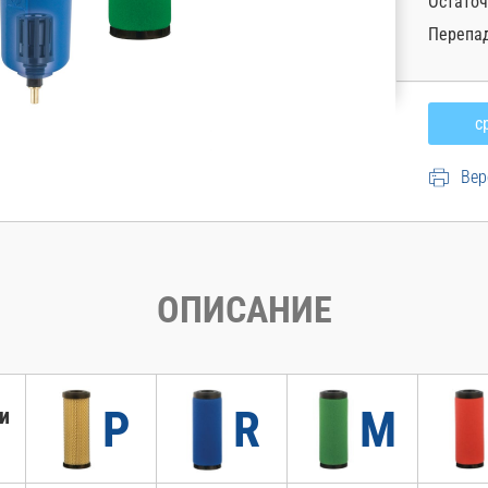
Остаточ
Перепад
Вер
ОПИСАНИЕ
P
R
M
и