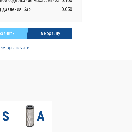
ное содержание масла, мг/м3
0.100
 давления, бар
0.050
сия для печати
S
A