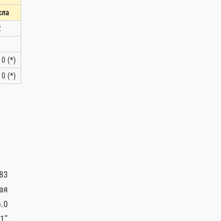
сла
2
1
 0 (*)
 0 (*)
83
ая
.0
1’’