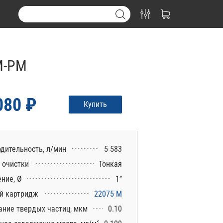
M-PM
080 ₽
Купить
дительность, л/мин
5 583
 очистки
Тонкая
ние, Ø
1’’
й картридж
22075 M
ние твердых частиц, мкм
0.10