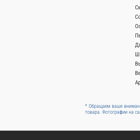
С
С
О
П
Д
Ш
В
Ве
А
* Обращаем ваше внимани
товара. Фотографии на са