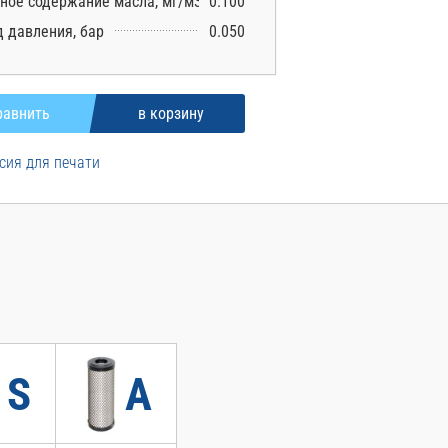
ное содержание масла, мг/м3
0.100
 давления, бар
0.050
сия для печати
S
A