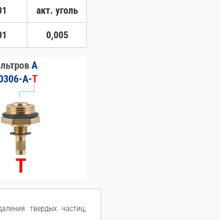
01
акт. уголь
01
0,005
аления твердых частиц,