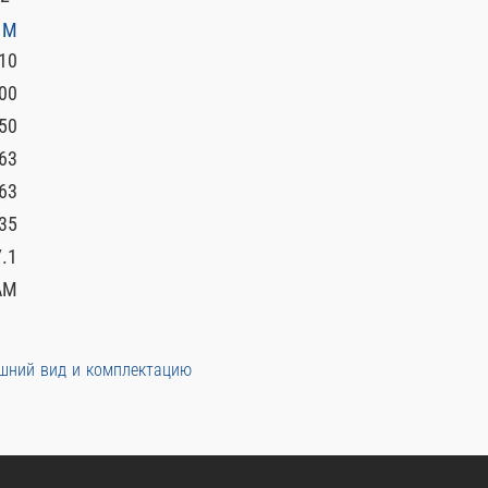
 M
10
00
50
63
63
35
7.1
AM
ешний вид и комплектацию