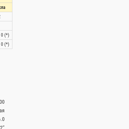
сла
2
1
 0 (*)
 0 (*)
00
ая
.0
2’’