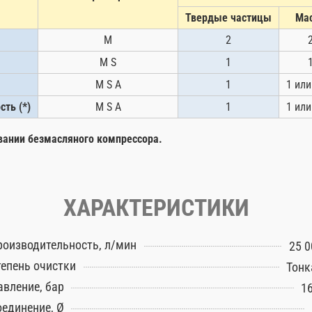
Твердые частицы
Ма
M
2
M S
1
M S A
1
1 или
ть (*)
M S A
1
1 или
овании безмасляного компрессора.
ХАРАКТЕРИСТИКИ
роизводительность, л/мин
25 0
тепень очистки
Тонк
авление, бар
16
оединение, Ø