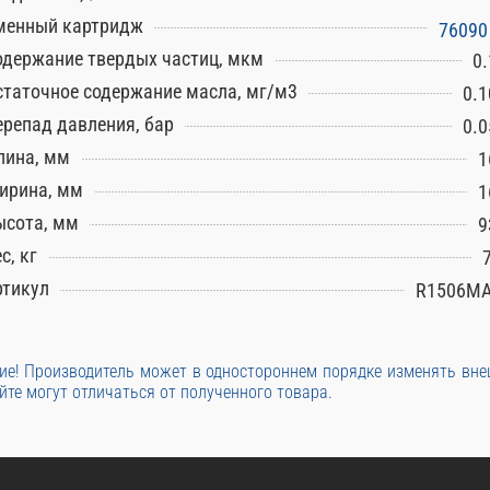
менный картридж
76090
одержание твердых частиц, мкм
0.
статочное содержание масла, мг/м3
0.1
ерепад давления, бар
0.0
лина, мм
1
ирина, мм
1
ысота, мм
9
с, кг
ртикул
R1506M
е! Производитель может в одностороннем порядке изменять вн
йте могут отличаться от полученного товара.