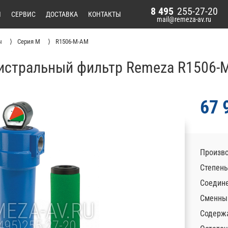
8 495
255-27-20
И
СЕРВИС
ДОСТАВКА
КОНТАКТЫ
mail@remeza-av.ru
ы
Серия M
R1506-M-AM
истральный фильтр Remeza R1506-
67 
Произво
Степень
Соедине
Сменны
Содержа