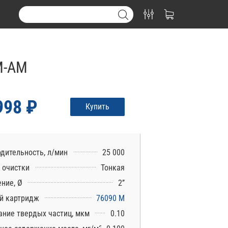
M-AM
998 ₽
Купить
дительность, л/мин
25 000
 очистки
Тонкая
ние, Ø
2’’
й картридж
76090 M
ние твердых частиц, мкм
0.10