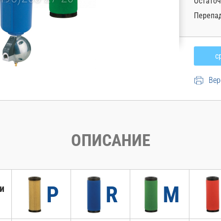
Остаточ
Перепад
Вер
ОПИСАНИЕ
P
R
M
и