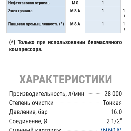
Нефтегазовая отрасль
M S
1
1
Электроника
M S A
1
1 и
0 (*
Пищевая промышленность (*)
M S A
1
1 и
0 (*
(*) Только при использовании безмасляного
компрессора.
ХАРАКТЕРИСТИКИ
Производительность, л/мин
28 000
Степень очистки
Тонкая
Давление, бар
16.0
Соединение, Ø
2 1/2’’
Сменный картридж
76090 M