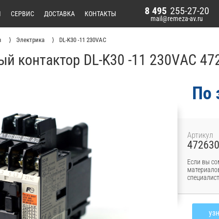
8 495
255-27-20
И
СЕРВИС
ДОСТАВКА
КОНТАКТЫ
mail@remeza-av.ru
в
Электрика
DL-K30 -11 230VАС
ый контактор DL-K30 -11 230VАС 47
По 
Артикул
47263
Если вы со
материалов
специалист