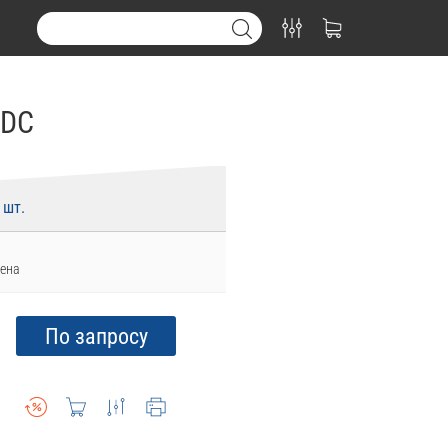
EDC
шт.
ена
По запросу