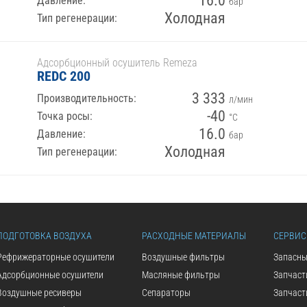
16.0
Давление:
бар
Холодная
Тип регенерации:
Адсорбционный осушитель Remeza
REDC 200
3 333
Производительность:
л/мин
-40
Точка росы:
°С
16.0
Давление:
бар
Холодная
Тип регенерации:
ПОДГОТОВКА ВОЗДУХА
РАСХОДНЫЕ МАТЕРИАЛЫ
СЕРВИС
Рефрижераторные осушители
Воздушные фильтры
Запасны
Адсорбционные осушители
Масляные фильтры
Запчаст
Воздушные ресиверы
Сепараторы
Запчаст