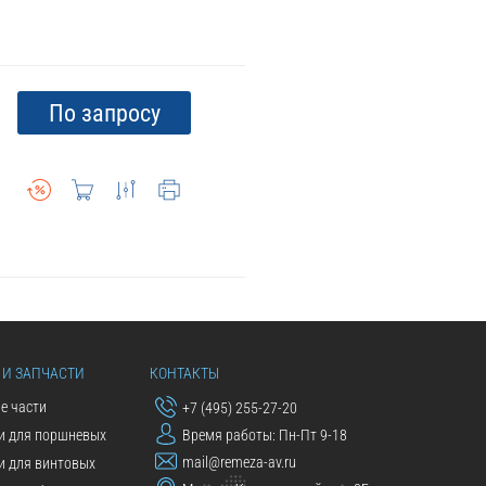
По запросу
 И ЗАПЧАСТИ
КОНТАКТЫ
е части
+7 (495) 255-27-20
и для поршневых
Время работы: Пн-Пт 9-18
mail@remeza-av.ru
и для винтовых