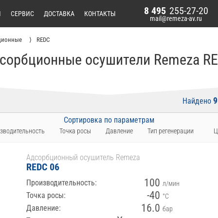
8 495
255-27-20
И
СЕРВИС
ДОСТАВКА
КОНТАКТЫ
mail@remeza-av.ru
ционные
REDC
сорбционные осушители Remeza R
9
Найдено
Сортировка по параметрам
зводительность
Точка росы
Давление
Тип регенерации
Ц
Адсорбционный осушитель Remeza
REDC 06
100
Производительность:
л/мин
-40
Точка росы:
°С
16.0
Давление:
бар