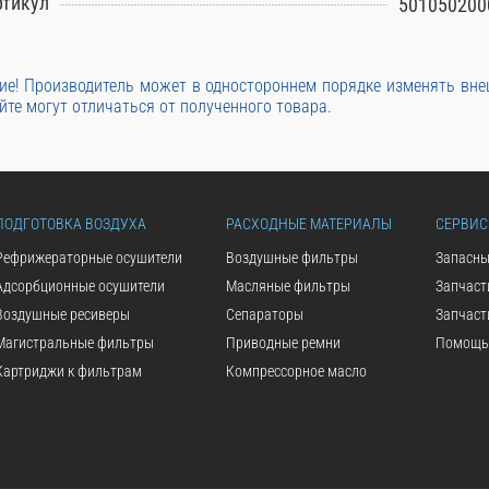
ртикул
501050200
е! Производитель может в одностороннем порядке изменять вн
йте могут отличаться от полученного товара.
ПОДГОТОВКА ВОЗДУХА
РАСХОДНЫЕ МАТЕРИАЛЫ
СЕРВИС
Рефрижераторные осушители
Воздушные фильтры
Запасны
Адсорбционные осушители
Масляные фильтры
Запчаст
Воздушные ресиверы
Сепараторы
Запчаст
Магистральные фильтры
Приводные ремни
Помощь 
Картриджи к фильтрам
Компрессорное масло