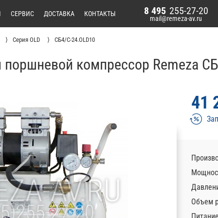
8 495
255-27-20
И
СЕРВИС
ДОСТАВКА
КОНТАКТЫ
mail@remeza-av.ru
Серия OLD
СБ4/С-24.OLD10
 поршневой компрессор Remeza СБ
41 
Зап
Произво
Мощност
Давлени
Объем р
Питани