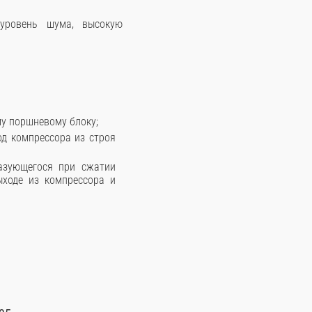
 уровень шума, высокую
му поршневому блоку;
од компрессора из строя
разующегося при сжатии
ыходе из компрессора и