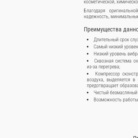
косметической, химическ
Благодаря оригинальнои
надежность, минимальные
Преимущества даннои
Длительный срок сл
Самый низкий урове
Низкий уровень виб
Сквозная система ох
из-за перегрева;
Компрессор сконст
воздуха, выделяется в
предотвращает образова
Чистый безмасляный
Возможность работы