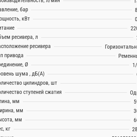
роизводительность, л/мин
1
авление, бар
ощность, кВт
итание
22
бъем ресивера, л
асположение ресивера
Горизонтальн
ип привода
Ременн
оединение, Ø
1
ровень шума , дБ(А)
оличество цилиндров, шт
оличество ступеней сжатия
Од
лина, мм
5
ирина, мм
3
ысота, мм
6
с, кг
28