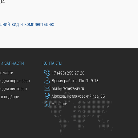
04
ешний вид и комплектацию
 И ЗАПЧАСТИ
КОНТАКТЫ
е части
+7 (495) 255-27-20
и для поршневых
Время работы: Пн-Пт 9-18
mail@remeza-av.ru
и для винтовых
Москва, Котляковский пер. 3Б
в подборе
На карте