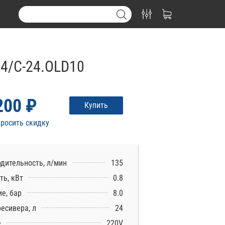
4/С-24.OLD10
200 ₽
Купить
росить скидку
дительность, л/мин
135
ь, кВт
0.8
е, бар
8.0
есивера, л
24
е
220V