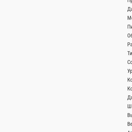
П
Д
М
П
О
Р
Т
С
У
К
К
Д
Ш
В
Ве