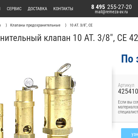
8 495
255-27-20
И
СЕРВИС
ДОСТАВКА
КОНТАКТЫ
mail@remeza-av.ru
в
Клапаны предохранительные
10 АТ. 3/8", СЕ
нительный клапан 10 АТ. 3/8", СЕ 4
По 
Артикул
42541
Если вы со
материалов
специалист