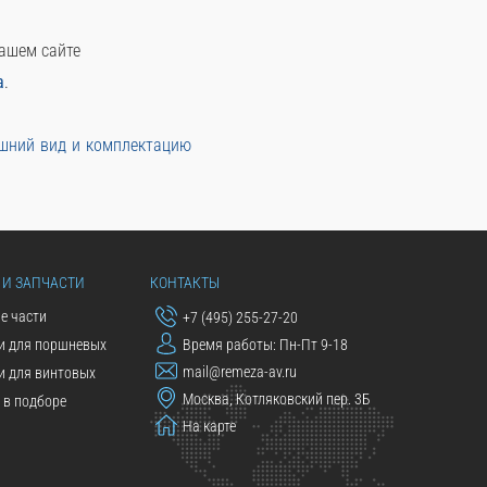
нашем сайте
а
.
ешний вид и комплектацию
 И ЗАПЧАСТИ
КОНТАКТЫ
е части
+7 (495) 255-27-20
и для поршневых
Время работы: Пн-Пт 9-18
mail@remeza-av.ru
и для винтовых
Москва, Котляковский пер. 3Б
в подборе
На карте