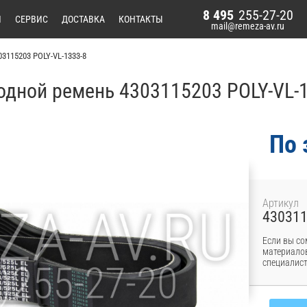
8 495
255-27-20
И
СЕРВИС
ДОСТАВКА
КОНТАКТЫ
mail@remeza-av.ru
03115203 POLY-VL-1333-8
дной ремень 4303115203 POLY-VL-1
По 
Артикул
43031
Если вы со
материалов
специалист