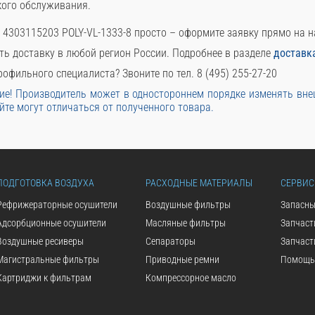
кого обслуживания.
 4303115203 POLY-VL-1333-8 просто – оформите заявку прямо на 
ть доставку в любой регион России. Подробнее в разделе
доставк
офильного специалиста? Звоните по тел. 8 (495) 255-27-20
е! Производитель может в одностороннем порядке изменять вн
йте могут отличаться от полученного товара.
ПОДГОТОВКА ВОЗДУХА
РАСХОДНЫЕ МАТЕРИАЛЫ
СЕРВИС
Рефрижераторные осушители
Воздушные фильтры
Запасны
Адсорбционные осушители
Масляные фильтры
Запчаст
Воздушные ресиверы
Сепараторы
Запчаст
Магистральные фильтры
Приводные ремни
Помощь 
Картриджи к фильтрам
Компрессорное масло