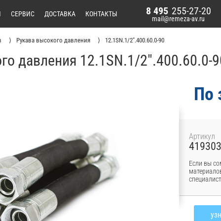
8 495
255-27-20
И
СЕРВИС
ДОСТАВКА
КОНТАКТЫ
mail@remeza-av.ru
в
Рукава высокого давления
12.1SN.1/2".400.60.0-90
го давления 12.1SN.1/2".400.60.0-
По 
Артикул
41930
Если вы со
материалов
специалист