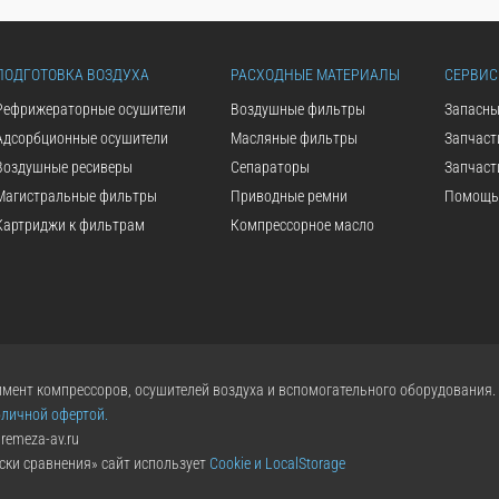
ПОДГОТОВКА ВОЗДУХА
РАСХОДНЫЕ МАТЕРИАЛЫ
СЕРВИС
Рефрижераторные осушители
Воздушные фильтры
Запасны
Адсорбционные осушители
Масляные фильтры
Запчаст
Воздушные ресиверы
Сепараторы
Запчаст
Магистральные фильтры
Приводные ремни
Помощь 
Картриджи к фильтрам
Компрессорное масло
мент компрессоров, осушителей воздуха и вспомогательного оборудования.
бличной офертой.
remeza-av.ru
ски сравнения» сайт использует
Cookie и LocalStorage