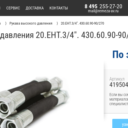
8 495
255-27-20
И
СЕРВИС
ДОСТАВКА
КОНТАКТЫ
mail@remeza-av.ru
в
Рукава высокого давления
20.EHT.3/4". 430.60.90-90/270
давления 20.EHT.3/4". 430.60.90-9
По 
Артикул
41950
Если вы со
материалов
специалист