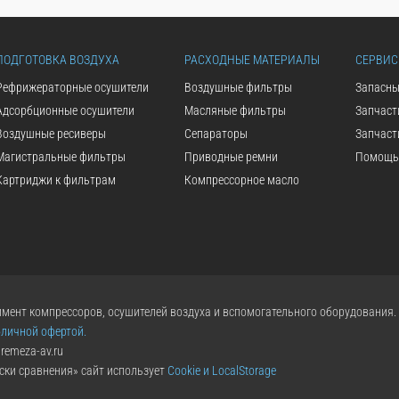
ПОДГОТОВКА ВОЗДУХА
РАСХОДНЫЕ МАТЕРИАЛЫ
СЕРВИС
Рефрижераторные осушители
Воздушные фильтры
Запасны
Адсорбционные осушители
Масляные фильтры
Запчаст
Воздушные ресиверы
Сепараторы
Запчаст
Магистральные фильтры
Приводные ремни
Помощь 
Картриджи к фильтрам
Компрессорное масло
мент компрессоров, осушителей воздуха и вспомогательного оборудования.
бличной офертой.
remeza-av.ru
ски сравнения» сайт использует
Cookie и LocalStorage