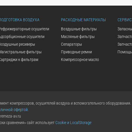
ПОДГОТОВКА ВОЗДУХА
РАСХОДНЫЕ МАТЕРИАЛЫ
СЕРВИС
Рефрижераторные осушители
Воздушные фильтры
Запасны
Адсорбционные осушители
Масляные фильтры
Запчаст
Воздушные ресиверы
Сепараторы
Запчаст
Магистральные фильтры
Приводные ремни
Помощь 
Картриджи к фильтрам
Компрессорное масло
мент компрессоров, осушителей воздуха и вспомогательного оборудования.
бличной офертой.
remeza-av.ru
ски сравнения» сайт использует
Cookie и LocalStorage