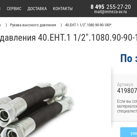
8 495
255-27-20
И
СЕРВИС
ДОСТАВКА
КОНТАКТЫ
mail@remeza-av.ru
в
Рукава высокого давления
40.EHT.1 1/2".1080.90-90-180*
давления 40.EHT.1 1/2".1080.90-90
По 
Артикул
41980
Если вы со
материалов
специалист