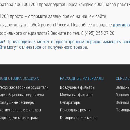
ратора 4061001200 производится через каждые 4000 часов работ
1200 просто – оформите заявку прямо на нашем сайте
ть доставку в любой регион России. Подробнее в разделе
доставк
офильного специалиста? Звоните по тел. 8 (495) 255-27-20
е! Производитель может в одностороннем порядке изменять вн
йте могут отличаться от полученного товара.
ПОДГОТОВКА ВОЗДУХА
РАСХОДНЫЕ МАТЕРИАЛЫ
СЕРВИС
Рефрижераторные осушители
Воздушные фильтры
Запасны
Адсорбционные осушители
Масляные фильтры
Запчаст
Воздушные ресиверы
Сепараторы
Запчаст
Магистральные фильтры
Приводные ремни
Помощь 
Картриджи к фильтрам
Компрессорное масло