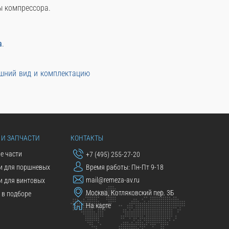
ы компрессора.
а
.
ешний вид и комплектацию
 И ЗАПЧАСТИ
КОНТАКТЫ
е части
+7 (495) 255-27-20
и для поршневых
Время работы: Пн-Пт 9-18
mail@remeza-av.ru
и для винтовых
Москва, Котляковский пер. 3Б
в подборе
На карте