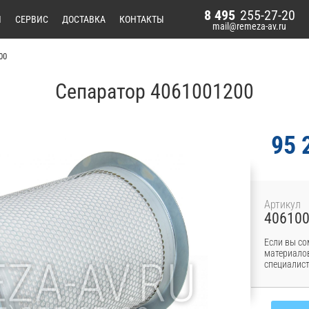
8 495
255-27-20
И
СЕРВИС
ДОСТАВКА
КОНТАКТЫ
mail@remeza-av.ru
00
Сепаратор 4061001200
95 
Артикул
40610
Если вы со
материалов
специалист