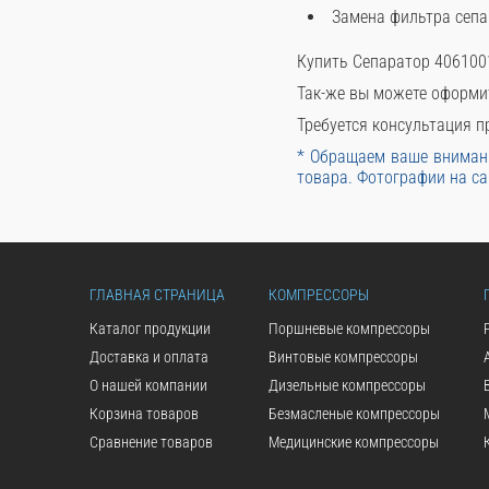
Замена фильтра сепа
Купить Сепаратор 406100
Так-же вы можете оформи
Требуется консультация пр
* Обращаем ваше внимани
товара. Фотографии на са
ГЛАВНАЯ СТРАНИЦА
КОМПРЕССОРЫ
Каталог продукции
Поршневые компрессоры
Доставка и оплата
Винтовые компрессоры
О нашей компании
Дизельные компрессоры
Корзина товаров
Безмасленые компрессоры
Сравнение товаров
Медицинские компрессоры