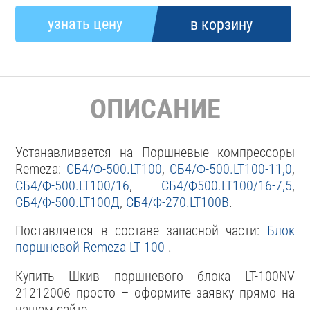
ОПИСАНИЕ
Устанавливается на Поршневые компрессоры
Remeza:
СБ4/Ф-500.LT100
,
СБ4/Ф-500.LT100-11,0
,
СБ4/Ф-500.LT100/16
,
СБ4/Ф500.LT100/16-7,5
,
СБ4/Ф-500.LT100Д
,
СБ4/Ф-270.LT100В
.
Поставляется в составе запасной части:
Блок
поршневой Remeza LT 100
.
Купить Шкив поршневого блока LT-100NV
21212006 просто – оформите заявку прямо на
нашем сайте