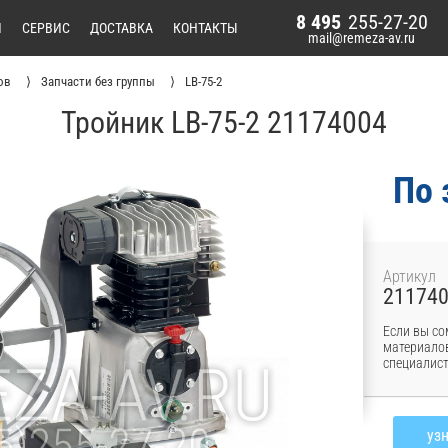
8 495
255-27-20
И
СЕРВИС
ДОСТАВКА
КОНТАКТЫ
mail@remeza-av.ru
ов
Запчасти без группы
LB-75-2
Тройник LB-75-2 21174004
По 
Артикул
21174
Если вы со
материалов
специалист