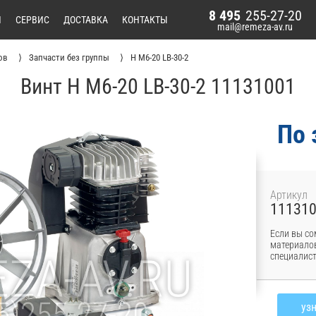
8 495
255-27-20
И
СЕРВИС
ДОСТАВКА
КОНТАКТЫ
mail@remeza-av.ru
ов
Запчасти без группы
H M6-20 LB-30-2
Винт H M6-20 LB-30-2 11131001
По 
Артикул
11131
Если вы со
материалов
специалист