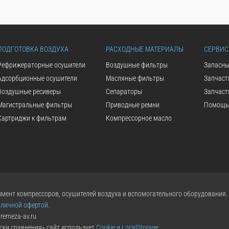
ПОДГОТОВКА ВОЗДУХА
РАСХОДНЫЕ МАТЕРИАЛЫ
СЕРВИС
Рефрижераторные осушители
Воздушные фильтры
Запасны
Адсорбционные осушители
Масляные фильтры
Запчаст
Воздушные ресиверы
Сепараторы
Запчаст
Магистральные фильтры
Приводные ремни
Помощь 
Картриджи к фильтрам
Компрессорное масло
мент компрессоров, осушителей воздуха и вспомогательного оборудования.
бличной офертой.
remeza-av.ru
ски сравнения» сайт использует
Cookie и LocalStorage