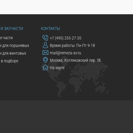
 И ЗАПЧАСТИ
КОНТАКТЫ
е части
+7 (495) 255-27-20
и для поршневых
Время работы: Пн-Пт 9-18
mail@remeza-av.ru
и для винтовых
Москва, Котляковский пер. 3Б
в подборе
На карте