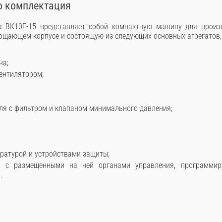
о комплектация
а ВК10E-15 представляет собой компактную машину для произв
щающем корпусе и состоящую из следующих основных агрегатов, 
на;
вентилятором;
ля с фильтром и клапаном минимального давления;
ратурой и устройствами защиты;
я, с размещенными на ней органами управления, программи
.