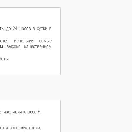
ы до 24 часов в сутки в
ются, используя самые
ом высоко качественном
боты.
, изоляция класса F.
тота в эксплуатации.