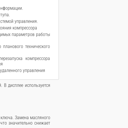
информации.
тупа.
истемой управления.
тояния компрессора
димых параметров работы
о планового технического
ерезапуска компрессора
ия
 удаленного управления
. В дисплее используется
 ключа. Замена масляного
 что значительно снижает