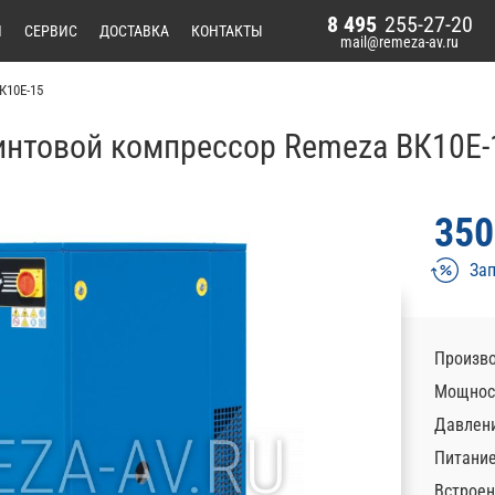
8 495
255-27-20
И
СЕРВИС
ДОСТАВКА
КОНТАКТЫ
mail@remeza-av.ru
К10E-15
интовой компрессор Remeza ВК10E-
350
Зап
Произво
Мощност
Давлени
Питани
Встроен