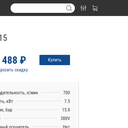
15
 488 ₽
Купить
росить скидку
дительность, л/мин
700
ь, кВт
7.5
е, бар
15.0
е
380V
ный осушитель
Нет