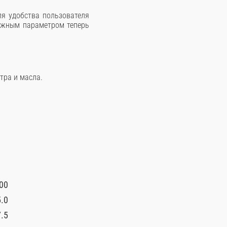
ля удобства пользователя
важным параметром теперь
тра и масла.
00
.0
7.5