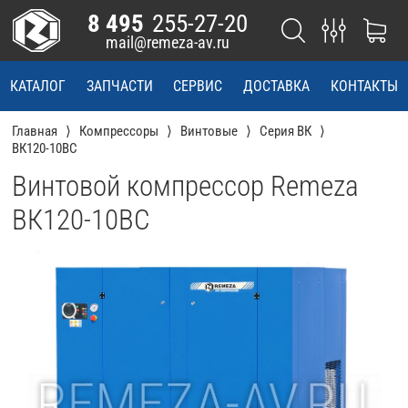
8 495
255-27-20
mail@remeza-av.ru
КАТАЛОГ
ЗАПЧАСТИ
СЕРВИС
ДОСТАВКА
КОНТАКТЫ
Главная
Компрессоры
Винтовые
Серия ВК
ВК120-10ВС
Винтовой компрессор Remeza
ВК120-10ВС