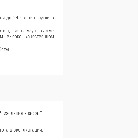
ы до 24 часов в сутки в
ются, используя самые
ом высоко качественном
боты.
, изоляция класса F.
тота в эксплуатации.