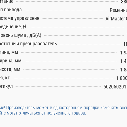
итание
38
ип привода
Ременн
истема управления
AirMaster
оединение, Ø
ровень шума , дБ(А)
астотный преобразователь
Н
лина, мм
1 9
ирина, мм
1 4
ысота, мм
1 8
с, кг
1 83
ртикул
502050201
е! Производитель может в одностороннем порядке изменять вн
йте могут отличаться от полученного товара.