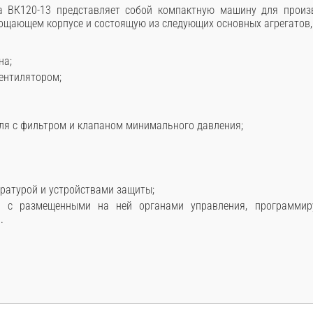
а ВК120-13 представляет собой компактную машину для произв
щающем корпусе и состоящую из следующих основных агрегатов, 
на;
вентилятором;
ля с фильтром и клапаном минимального давления;
ратурой и устройствами защиты;
я, с размещенными на ней органами управления, программи
.