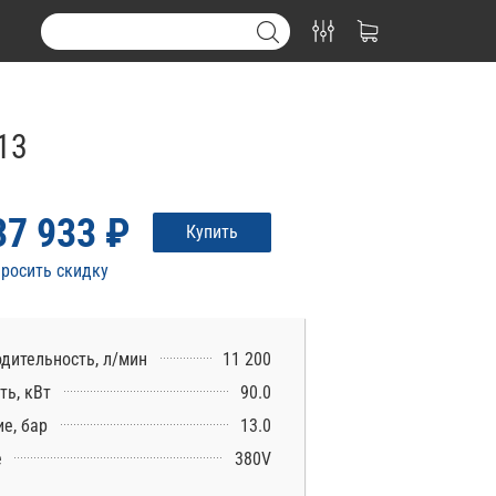
13
37 933 ₽
Купить
росить скидку
дительность, л/мин
11 200
ь, кВт
90.0
е, бар
13.0
е
380V