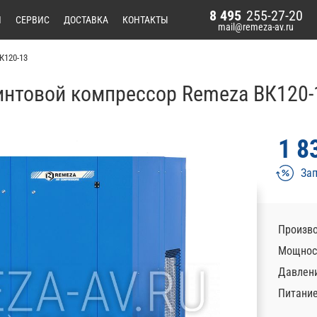
8 495
255-27-20
И
СЕРВИС
ДОСТАВКА
КОНТАКТЫ
mail@remeza-av.ru
К120-13
интовой компрессор Remeza ВК120-
1 8
Зап
Произво
Мощност
Давлени
Питани