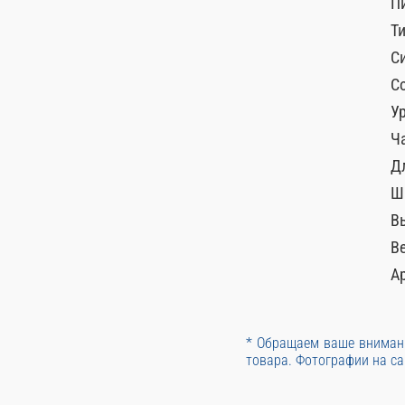
П
Т
С
С
У
Ч
Д
Ш
В
Ве
А
* Обращаем ваше внимани
товара. Фотографии на са