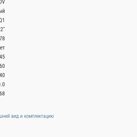
0V
ый
 Q1
2"
78
ет
45
60
40
0.0
68
ешний вид и комплектацию