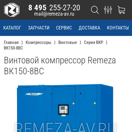
8 495
255-27-20
mail@remeza-av.ru
КАТАЛОГ
ЗАПЧАСТИ
СЕРВИС
ДОСТАВКА
КОНТАКТЫ
Главная
Компрессоры
Винтовые
Серия ВКР
ВК150-8BC
Винтовой компрессор Remeza
ВК150-8BC