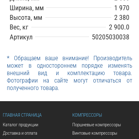
Ширина, мм
1 970
Высота, мм
2 380
Вес, кг
2 900.0
Артикул
50205030038
* Обращаем ваше внимание! Производитель
может в одностороннем порядке изменять
внешний вид и комплектацию товара.
Фотографии на сайте могут отличаться от
полученного товара.
ГЛАВНАЯ СТРАНИЦА
КОМПРЕССОРЫ
Каталог продукции
Поршневые компрессоры
Доставка и оплата
Винтовые компрессоры