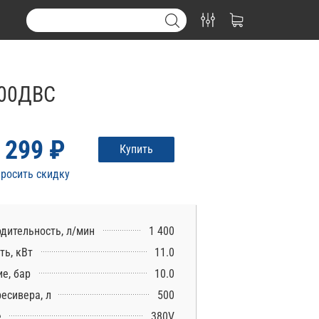
500ДВС
 299 ₽
Купить
росить скидку
дительность, л/мин
1 400
ь, кВт
11.0
е, бар
10.0
есивера, л
500
е
380V