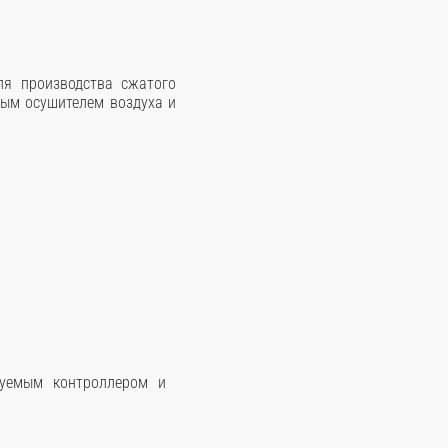
ля производства сжатого
ным осушителем воздуха и
руемым контроллером и