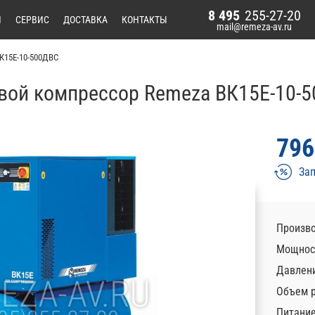
8 495
255-27-20
И
СЕРВИС
ДОСТАВКА
КОНТАКТЫ
mail@remeza-av.ru
К15Е-10-500ДВС
вой компрессор Remeza ВК15Е-10-
796
Зап
Произво
Мощност
Давлени
Объем р
Питани