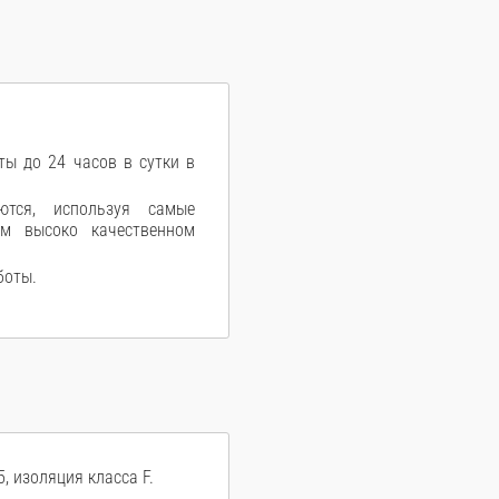
ы до 24 часов в сутки в
ются, используя самые
ом высоко качественном
боты.
, изоляция класса F.