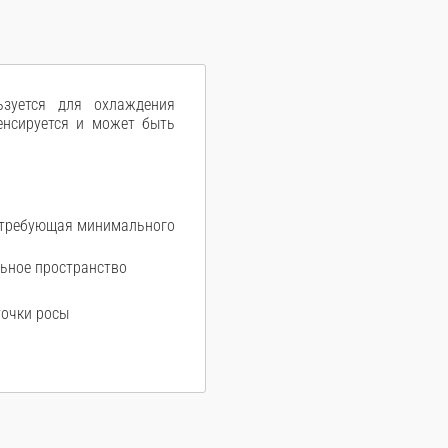
ьзуется для охлаждения
денсируется и может быть
, требующая минимального
ьное пространство
точки росы