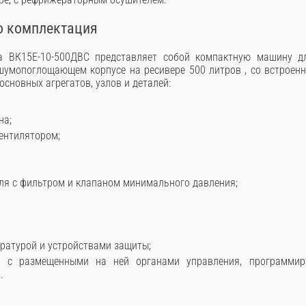
о комплектация
а ВК15Е-10-500ДВС представляет собой компактную машину д
шумопоглощающем корпусе на ресивере 500 литров , со встроен
сновных агрегатов, узлов и деталей:
на;
вентилятором;
ля с фильтром и клапаном минимального давления;
ратурой и устройствами защиты;
я, с размещенными на ней органами управления, программи
.