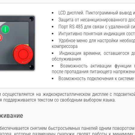
LCD дисплей. Пиктограммный вывод 
Защита от несанкционированного дос
Порт RS 485 для связи с удаленной с
Интуитивно понятная индикация сос
Удобное меню для настройки необхо
компрессора
Индикация времени, оставшегося д
обслуживания
Возможность активации функции п
после пропадания питающего напряжен
Возможность подключения к системе
осуществляется на жидкокристаллическом дисплее с подсветкой
ая поддерживается текстом со свободным выбором языка.
уживание
обеспечивается снятием быстросъемных панелей одним поворотом
атора, которые размещены снаружи, сводят работы к минимуму,