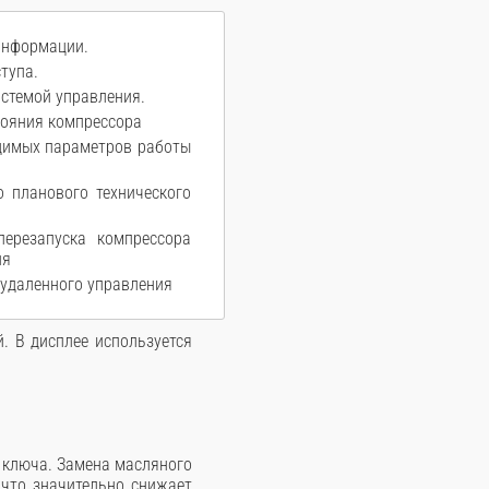
информации.
тупа.
истемой управления.
тояния компрессора
димых параметров работы
о планового технического
ерезапуска компрессора
ия
 удаленного управления
. В дисплее используется
 ключа. Замена масляного
 что значительно снижает