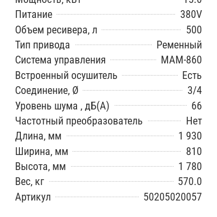
Питание
380V
Объем ресивера, л
500
Тип привода
Ременный
Система управления
MAM-860
Встроенный осушитель
Есть
Соединение, Ø
3/4
Уровень шума , дБ(А)
66
Частотный преобразователь
Нет
Длина, мм
1 930
Ширина, мм
810
Высота, мм
1 780
Вес, кг
570.0
Артикул
50205020057