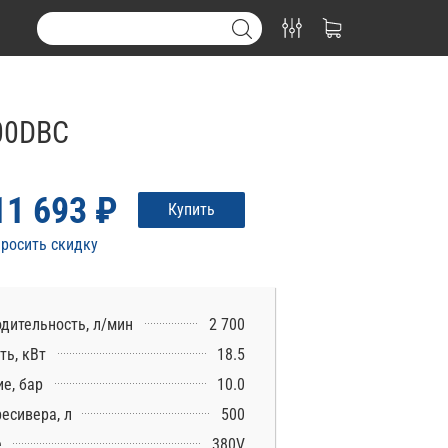
00DВС
11 693 ₽
Купить
росить скидку
дительность, л/мин
2 700
ь, кВт
18.5
е, бар
10.0
есивера, л
500
е
380V