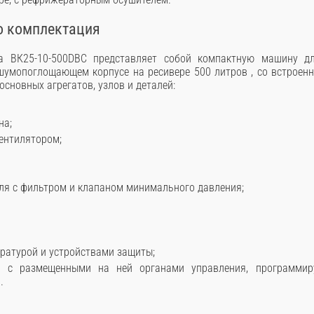
о комплектация
а ВК25-10-500DВС представляет собой компактную машину дл
шумопоглощающем корпусе на ресивере 500 литров , со встроен
сновных агрегатов, узлов и деталей:
на;
вентилятором;
ля с фильтром и клапаном минимального давления;
ратурой и устройствами защиты;
я, с размещенными на ней органами управления, программи
.