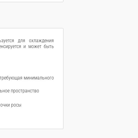
ьзуется для охлаждения
денсируется и может быть
, требующая минимального
ьное пространство
точки росы