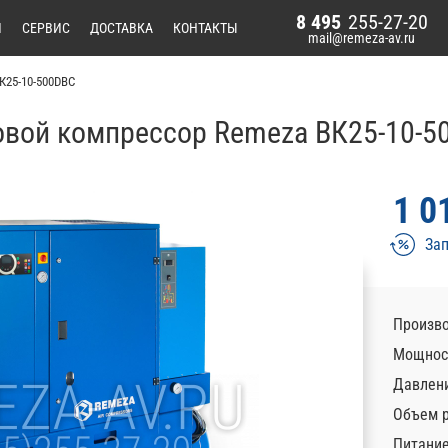
8 495
255-27-20
И
СЕРВИС
ДОСТАВКА
КОНТАКТЫ
mail@remeza-av.ru
К25-10-500DВС
овой компрессор Remeza ВК25-10-5
1 0
Зап
Произво
Мощност
Давлени
Объем р
Питани