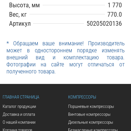
Высота, мм
1 770
Вес, кг
770.0
Артикул
50205020136
* Обращаем ваше внимание! Производитель
может в одностороннем порядке изменять
внешний вид и комплектацию товара.
Фотографии на сайте могут отличаться от
полученного товара.
ГЛАВНАЯ СТРАНИЦА
КОМПРЕССОРЫ
Каталог продукции
Поршневые компрессоры
Доставка и оплата
Винтовые компрессоры
О нашей компании
Дизельные компрессоры
Корзина товаров
Безмасленые компрессоры