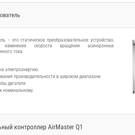
зователь
ель – это статическое преобразовательное устройство,
я изменения скорости вращения асинхронных
енного тока.
на электроэнергию.
вания производительности в широком диапазоне.
жбы двгателя.
 к номинальному.
ный контроллер AirMaster Q1