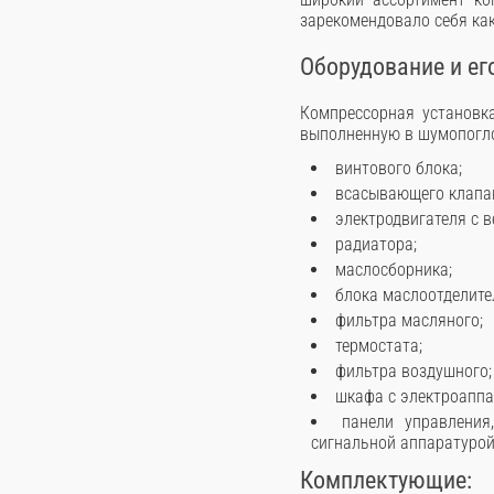
зарекомендовало себя ка
Оборудование и ег
Компрессорная установк
выполненную в шумопогло
винтового блока;
всасывающего клапа
электродвигателя с 
радиатора;
маслосборника;
блока маслоотделите
фильтра масляного;
термостата;
фильтра воздушного;
шкафа с электроаппа
панели управлени
сигнальной аппаратурой
Комплектующие: