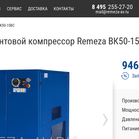
8 495
255-27-20
И
СЕРВИС
ДОСТАВКА
КОНТАКТЫ
mail@remeza-av.ru
К50-15ВС
нтовой компрессор Remeza ВК50-1
946
Зап
Произво
›
Мощност
Давлени
Питани