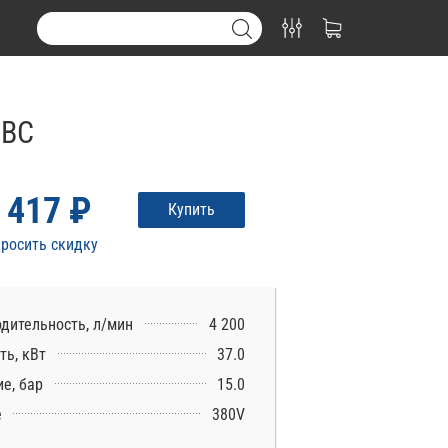
5ВС
 417 ₽
Купить
росить скидку
дительность, л/мин
4 200
ь, кВт
37.0
е, бар
15.0
е
380V