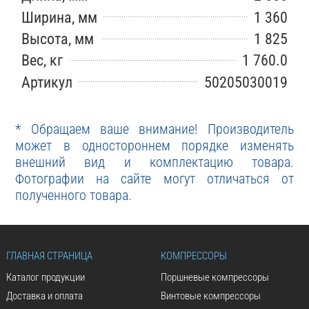
Ширина, мм
1 360
Высота, мм
1 825
Вес, кг
1 760.0
Артикул
50205030019
* Обращаем ваше внимание! Производитель
может в одностороннем порядке изменять
внешний вид и комплектацию товара.
Фотографии на сайте могут отличаться от
полученного товара.
ГЛАВНАЯ СТРАНИЦА
КОМПРЕССОРЫ
Каталог продукции
Поршневые компрессоры
Доставка и оплата
Винтовые компрессоры