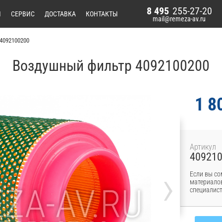
8 495
255-27-20
И
СЕРВИС
ДОСТАВКА
КОНТАКТЫ
mail@remeza-av.ru
4092100200
Воздушный фильтр 4092100200
1 8
Артикул
40921
›
Если вы со
материалов
специалист