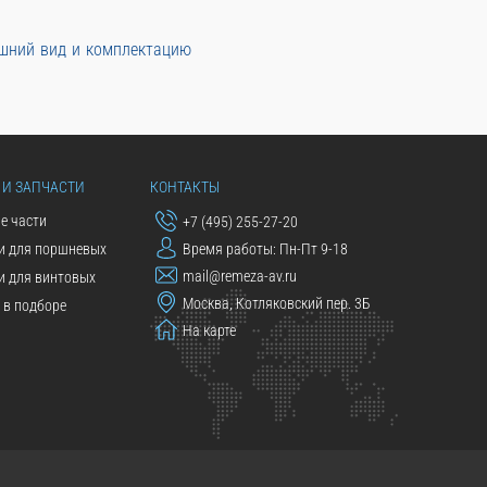
ешний вид и комплектацию
 И ЗАПЧАСТИ
КОНТАКТЫ
е части
+7 (495) 255-27-20
и для поршневых
Время работы: Пн-Пт 9-18
mail@remeza-av.ru
и для винтовых
Москва, Котляковский пер. 3Б
в подборе
На карте