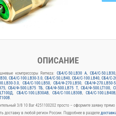
ОПИСАНИЕ
ршневые компрессоры Remeza:
СБ4/С-50.LB30 A
,
СБ4/С-50.LB30
LB30
,
СБ4/С-100.LB30-3.0
,
СБ4/С-50.LB40
,
СБ4/С-100.LB40
,
СБ4/С-2
00.LB30-3.0
,
СБ4/С-100.LB50
,
СБ4/Ф-270.LB50
,
СБ4/Ф-270.LB50-5
B75
,
СБ4/Ф-500.LB75 ТБ
,
СБ4/Ф-500.LB75 Т
,
СБ4/Ф-500.LT100
,
С
.LT100Д
,
СБ4/С-100.LB30АВ
,
СБ4/С-100.LB30В
,
СБ4/С-100.LB40В
T100В
.
ительный 3/8 10 Bar 4251100202 просто – оформите заявку прямо
ть доставку в любой регион России. Подробнее в разделе
доставк