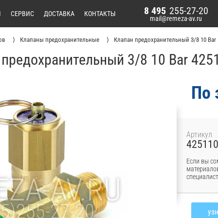
8 495
255-27-20
И
СЕРВИС
ДОСТАВКА
КОНТАКТЫ
mail@remeza-av.ru
ов
Клапаны предохранительные
Клапан предохранительный 3/8 10 Bar
 предохранительный 3/8 10 Bar 425
По 
Артикул
42511
Если вы со
материалов
специалист