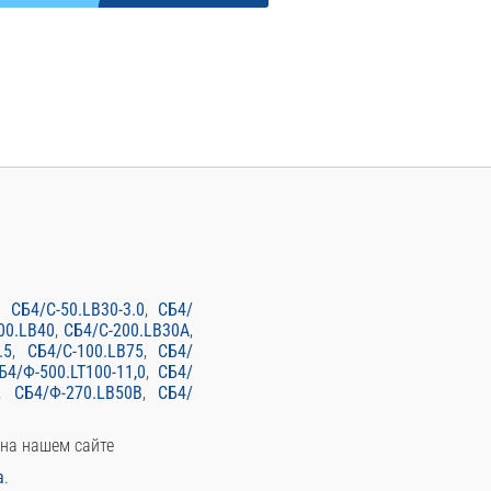
,
СБ4/С-50.LB30-3.0
,
СБ4/
00.LB40
,
СБ4/С-200.LB30А
,
.5
,
СБ4/С-100.LB75
,
СБ4/
Б4/Ф-500.LT100-11,0
,
СБ4/
,
СБ4/Ф-270.LB50В
,
СБ4/
 на нашем сайте
а
.