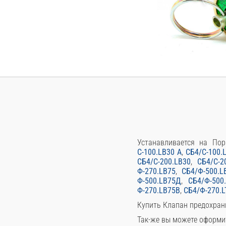
Устанавливается на По
С-100.LB30 A
,
СБ4/С-100.
СБ4/С-200.LB30
,
СБ4/С-2
Ф-270.LB75
,
СБ4/Ф-500.L
Ф-500.LB75Д
,
СБ4/Ф-500
Ф-270.LB75В
,
СБ4/Ф-270.L
Купить Клапан предохран
Так-же вы можете оформи