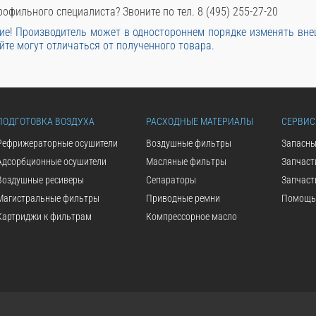
офильного специалиста? Звоните по тел. 8 (495) 255-27-20
е! Производитель может в одностороннем порядке изменять вн
йте могут отличаться от полученного товара.
ПОДГОТОВКА ВОЗДУХА
РАСХОДНЫЕ МАТЕРИАЛЫ
СЕРВИС
Рефрижераторные осушители
Воздушные фильтры
Запасны
Адсорбционные осушители
Масляные фильтры
Запчаст
Воздушные ресиверы
Сепараторы
Запчаст
Магистральные фильтры
Приводные ремни
Помощь 
Картриджи к фильтрам
Компрессорное масло